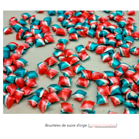
Bouchées de sucre d’orge (
Logan’s Candies
)