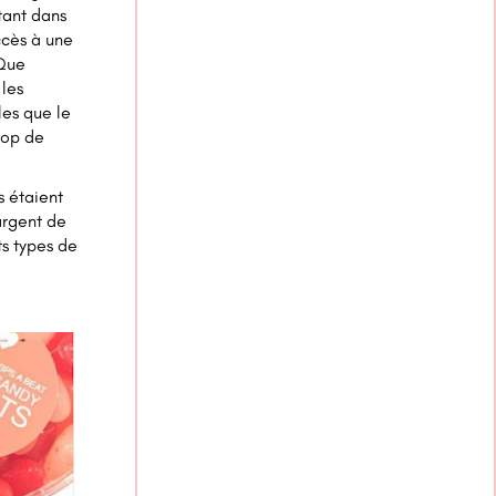
tant dans
ccès à une
 Que
 les
les que le
rop de
s étaient
argent de
s types de