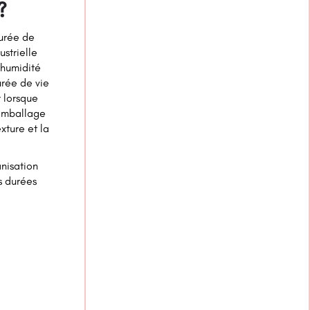
?
durée de
ustrielle
'humidité
urée de vie
 lorsque
'emballage
xture et la
anisation
 durées