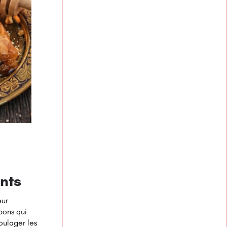
nts
eur
bons qui
soulager les