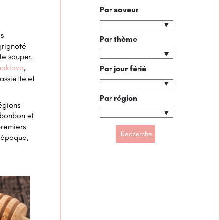
Par saveur
es
Par thème
 grignoté
le souper.
baklava
,
Par jour férié
assiette et
Par région
égions
 bonbon et
premiers
 époque,