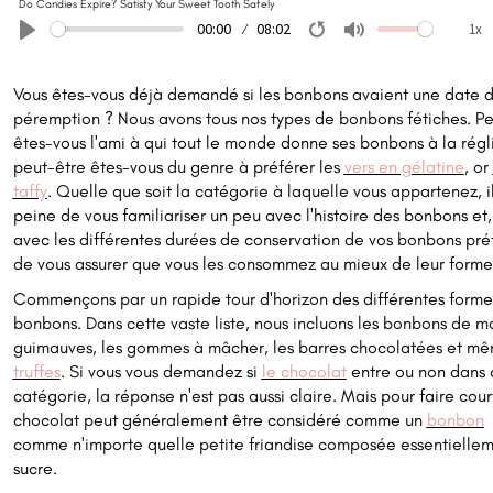
Do Candies Expire? Satisfy Your Sweet Tooth Safely
00:00
08:02
1x
Play
Restart
Mute
Vous êtes-vous déjà demandé si les bonbons avaient une date 
péremption ? Nous avons tous nos types de bonbons fétiches. Pe
êtes-vous l'ami à qui tout le monde donne ses bonbons à la régli
peut-être êtes-vous du genre à préférer les
vers en gélatine
, or
taffy
. Quelle que soit la catégorie à laquelle vous appartenez, il
peine de vous familiariser un peu avec l'histoire des bonbons et, 
avec les différentes durées de conservation de vos bonbons préf
de vous assurer que vous les consommez au mieux de leur forme
Commençons par un rapide tour d'horizon des différentes forme
bonbons. Dans cette vaste liste, nous incluons les bonbons de ma
guimauves, les gommes à mâcher, les barres chocolatées et mê
truffes
. Si vous vous demandez si
le chocolat
entre ou non dans 
catégorie, la réponse n'est pas aussi claire. Mais pour faire court
chocolat peut généralement être considéré comme un
bonbon
comme n'importe quelle petite friandise composée essentielle
sucre.