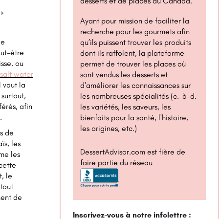
desserts et de places au Canada.
1x
Ayant pour mission de faciliter la
recherche pour les gourmets afin
de
qu’ils puissent trouver les produits
ut-être
dont ils raffolent, la plateforme
sse, ou
permet de trouver les places où
salt water
sont vendus les desserts et
 vaut la
d'améliorer les connaissances sur
surtout,
les nombreuses spécialités (c.-à-d.
érés, afin
les variétés, les saveurs, les
.
bienfaits pour la santé, l'histoire,
les origines, etc.)
s de
ïs, les
DessertAdvisor.com est fière de
me les
faire partie du réseau
cette
, le
tout
ment de
Inscrivez-vous à notre infolettre :