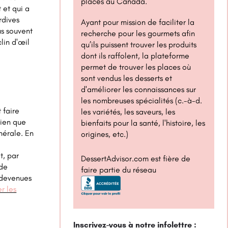
places au Canada.
 et qui a
rdives
Ayant pour mission de faciliter la
us souvent
recherche pour les gourmets afin
lin d'œil
qu’ils puissent trouver les produits
dont ils raffolent, la plateforme
permet de trouver les places où
sont vendus les desserts et
d'améliorer les connaissances sur
les nombreuses spécialités (c.-à-d.
 faire
les variétés, les saveurs, les
Bien que
bienfaits pour la santé, l'histoire, les
nérale. En
origines, etc.)
t, par
DessertAdvisor.com est fière de
 de
faire partie du réseau
 devenues
r les
Inscrivez-vous à notre infolettre :