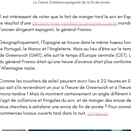
La Crema Catalana espagnole de la fin de soirée
Il est intéressant de noter que le fait de manger tard le soir en Es
le résultat d'une
décision prise pendant la Seconde Guerre
mondia
l'ancien dirigeant espagnol, le général Franco.
Géographiquement, l'Espagne se trouve dans le même fuseau hor
le Portugal, le Maroc et l'Angleterre. Mais au lieu d'être sur le t
de Greenwich (GMT), elle suit le temps d'Europe centrale (CET). 
du général Franco était qu'une heure d'avance était plus conform
l'Allemagne nazie.
Comme les couchers de soleil peuvent avoir lieu à 22 heures en 
qui sait s'ils reviendront un jour à l'heure de Greenwich et à l'heur
moins tardive ! Mais ils montrent certainement un angle différent lo
s'agit de collations et fringales du soir, et de manger des encas de
Vous cherchez à satisfaire une envie de fin de soirée ? Pour connaî
commerces locaux ouverts tard dans la nuit,
cliquez ici
.