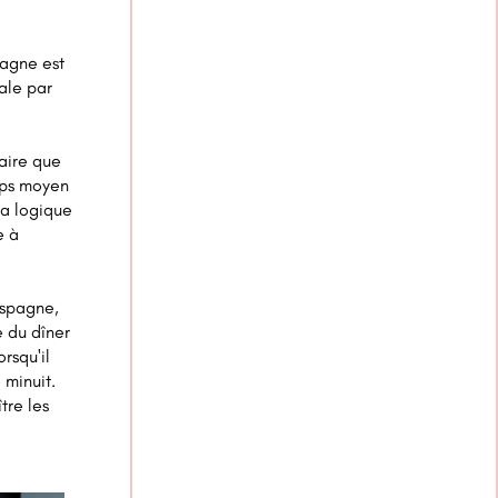
pagne est
le par
aire que
emps moyen
La logique
e à
Espagne,
e du dîner
rsqu'il
 minuit.
tre les