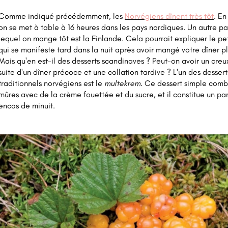
Comme indiqué précédemment, les
Norvégiens dînent très tôt
. En
on se met à table à 16 heures dans les pays nordiques. Un autre p
lequel on mange tôt est la Finlande. Cela pourrait expliquer le pet
qui se manifeste tard dans la nuit après avoir mangé votre dîner pl
Mais qu'en est-il des desserts scandinaves ? Peut-on avoir un creu
suite d'un dîner précoce et une collation tardive ? L'un des dessert
traditionnels norvégiens est le
multekrem
. Ce dessert simple comb
mûres avec de la crème fouettée et du sucre, et il constitue un par
encas de minuit.