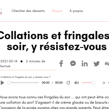
Chercher des desserts
Blogue
À propos
Collations et fringale
soir, y résistez-vous
2021-05-14 ◆ 2
minutes de
lecture
Collations et fringales du soir, y résistez-vous ?
00:00
00:00
1x
Play
Restart
Mute
Nous avons tous connu ces fringales du soir ... qui ont peut-être co
une collation du soir! S'agissait-il de crème glacée ou de biscuits 
l'occasion de la soirée pyjama chez vos grands-parents. Peut-être