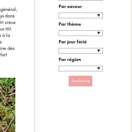
Par saveur
 général,
ays dans
it creux
Par thème
us tôt.
x à la
Par jour férié
s
ine des
fait
Par région