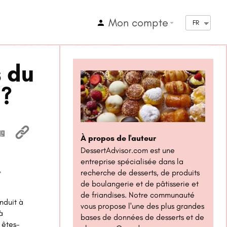
Mon compte
arrow_drop_down
FR
s du
 ?
À propos de l'auteur
DessertAdvisor.com est une
entreprise spécialisée dans la
recherche de desserts, de produits
1x
de boulangerie et de pâtisserie et
de friandises. Notre communauté
nduit à
vous propose l'une des plus grandes
à
bases de données de desserts et de
 êtes-