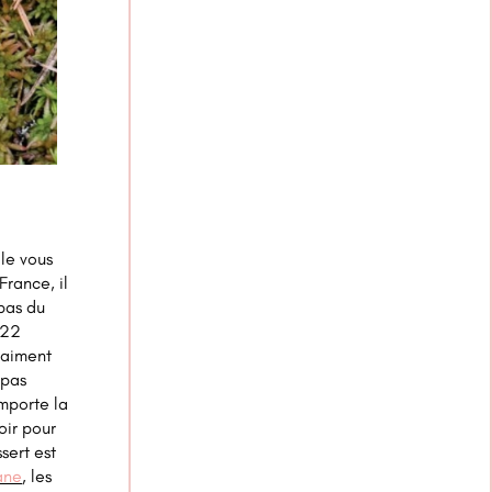
lle vous
rance, il
epas du
-22
 aiment
epas
emporte la
oir pour
sert est
ane
, les