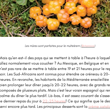
Les mûres sont parfaites pour le multekrem (
Britannica
)
Mais qu'en est-il des pays qui se mettent à table à l'heure à laque
allez normalement vous coucher ? Au Mexique, en Belgique et en F
n'est pas rare de se mettre à table entre 19 et 21 heures pour le r
soir. Les Sud-Africains sont connus pour étendre ce créneau à 20
heures. En revanche, les habitants de la Méditerranée ensoleillée
bien prolonger leur dîner jusqu'à 20-22 heures, avec de grands r
composés de plusieurs plats. Mais c'est leur voisin espagnol qui r
palme du dîner le plus tardif. Là-bas, il est assez courant de s'asse
le dernier repas du jour à
22-23 heures
! Ce qui signifie que le des
servi encore plus tard. Les principaux desserts sont la
crème catal