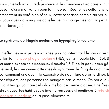
vous un étudiant qui rédige souvent des mémoires tard dans la nuit
besoin d'une motivation pour la fin de sa thèse. Si les collations ta
présentent un côté bien sérieux, cette tendance semble arriver pl
si vous vivez dans un pays dans lequel on mange très tôt. Un petit c
à la Norvège !
Le syndrome de fringale nocturne ou hyperphagie nocturne
En effet, les mangeurs nocturnes qui grignotent tard le soir doivent
attention.
L’hyperphagie nocturne
(NES) est un trouble bien réel. 
sa cause exacte soit inconnue, il touche 1,5 % de la population gé
général, les personnes atteintes du syndrome de fringale nocturne
consomment une quantité excessive de nourriture après le dîner. E
conséquent, ces personnes ne mangent pas le matin. On parle ici
quantités qui vont au-delà du gros bol de crème glacée. Une fois
chroniques, les habitudes alimentaires peuvent continuer à
retarde
schémas circadiens
de la prise alimentaire.