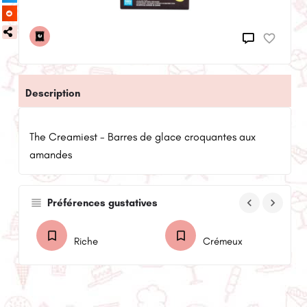
Description
The Creamiest - Barres de glace croquantes aux
amandes
keyboard_arrow_left
keyboard_arrow_right
Préférences gustatives
Riche
Crémeux