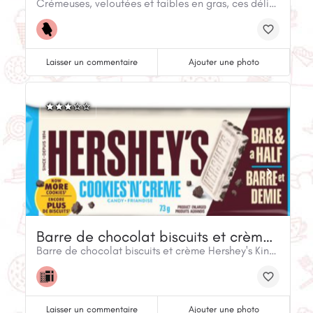
Crémeuses, veloutées et faibles en gras, ces délicieuses barres smoothie au kéfir sont faites de purée de vraies fraises, en plus d’offrir les bienfaits des cultures probiotiques actives vivantes. Et elles ne contiennent que 90 calories par barre!
Laisser un commentaire
Ajouter une photo
Barre de chocolat biscuits et crème Hershey's King Size (43 g)
Barre de chocolat biscuits et crème Hershey's King Size (43 g)
Laisser un commentaire
Ajouter une photo