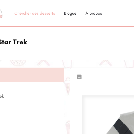
Chercher des desserts
Blogue
À propos
Star Trek
+
ek