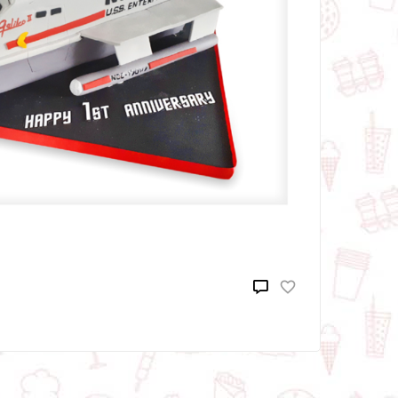
onception spéciale
Fruité