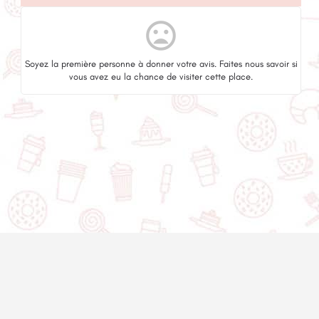
mood_bad
Soyez la première personne à donner votre avis. Faites nous savoir si
vous avez eu la chance de visiter cette place.
© 2020-2025 Asset Worth Inc. Tous les droits sont réservés.
À propos
Infolettre
Politique de
Nous contacter
confidentialité