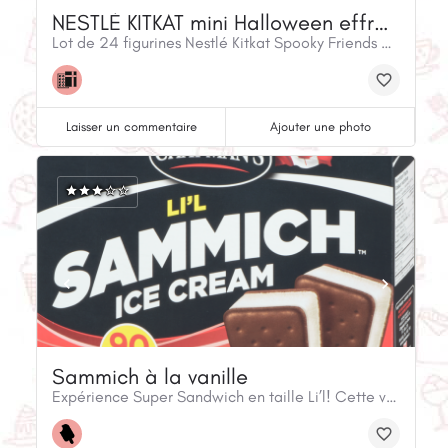
NESTLÉ KITKAT mini Halloween effrayants
Lot de 24 figurines Nestlé Kitkat Spooky Friends emballées individuellement
Laisser un commentaire
Ajouter une photo
Sammich à la vanille
Expérience Super Sandwich en taille Li’l! Cette version réduite de notre sandwich à la crème glacée à la vanille connaît un vif succès aux anniversaires, aux événements sportifs et auprès des mères du monde entier. Sans arachides/noix, format de 60ml et seulement 90calories par sandwich.