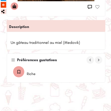
Description
Un gâteau traditionnel au miel (Medovik)
keyboard_arrow_left
keyboard_arrow_right
Préférences gustatives
Riche