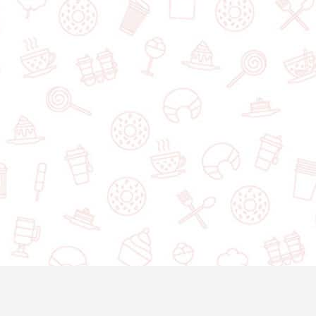
Boulangerie Des Chutes
521 Chemin des Voyageurs RR 3, Chute-Saint-Philippe, QC, J0W 1A0, Canada
Ajouter un dessert