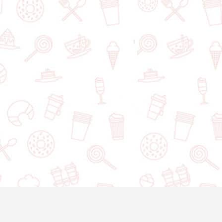
Frissons du Diable
2848 Chemin Adolphe-Chapleau, Mont-Laurier, QC, J9L 1K5, Canada
+1
Ajouter un dessert
© 2020-2025 Asset Worth Inc. Tous les droits sont réservés.