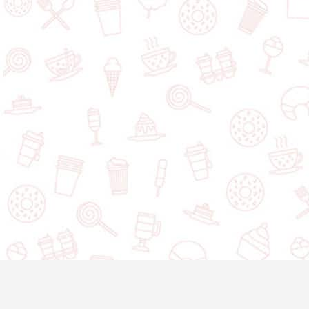
Ben Bagel
495 Rue de la Madone, Mont-Laurier, QC, J9L 1S4, Canada
Ajouter un dessert
À propos
Infolettre
Politique de confidentialité
Nous contacter