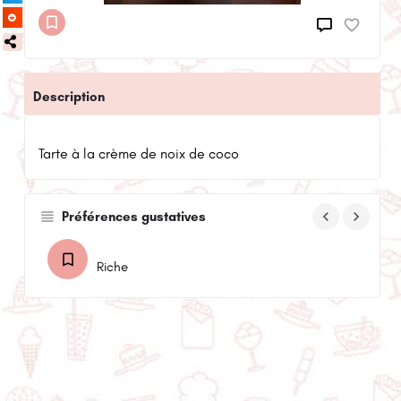
Description
Tarte à la crème de noix de coco
keyboard_arrow_left
keyboard_arrow_right
Préférences gustatives
Riche