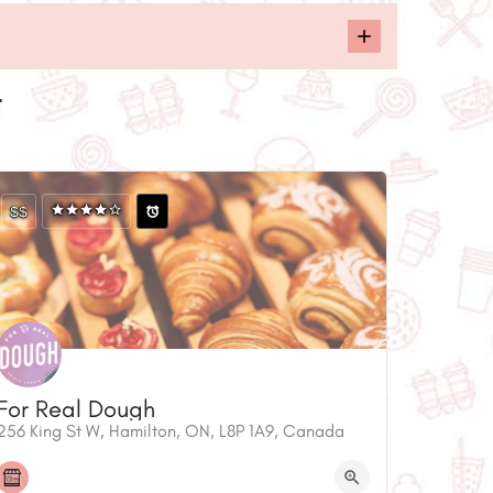
r
$$
For Real Dough
256 King St W, Hamilton, ON, L8P 1A9, Canada