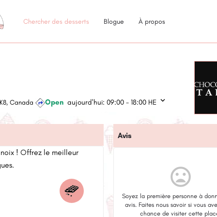
Chercher des desserts
Blogue
À propos
Open
aujourd'hui:
09:00 - 18:00
HE
 3K8, Canada
Avis
noix ! Offrez le meilleur
gues.
mood_bad
Soyez la première personne à donn
avis. Faites nous savoir si vous av
chance de visiter cette plac