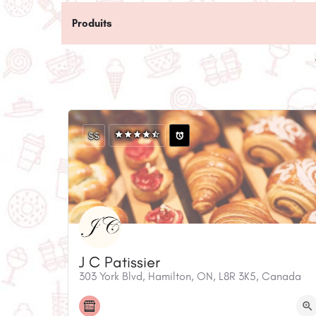
Produits
$$
J C Patissier
303 York Blvd, Hamilton, ON, L8R 3K5, Canada