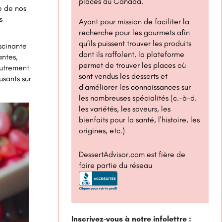
places au Canada.
e de nos
s
Ayant pour mission de faciliter la
recherche pour les gourmets afin
qu’ils puissent trouver les produits
ascinante
dont ils raffolent, la plateforme
antes,
permet de trouver les places où
autrement
sont vendus les desserts et
usants sur
d'améliorer les connaissances sur
les nombreuses spécialités (c.-à-d.
les variétés, les saveurs, les
bienfaits pour la santé, l'histoire, les
origines, etc.)
DessertAdvisor.com est fière de
faire partie du réseau
Inscrivez-vous à notre infolettre :