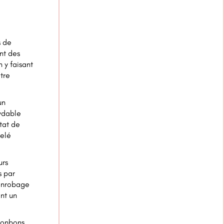
s de
nt des
 y faisant
tre
un
ydable
tat de
pelé
urs
s par
'enrobage
nt un
bonbons