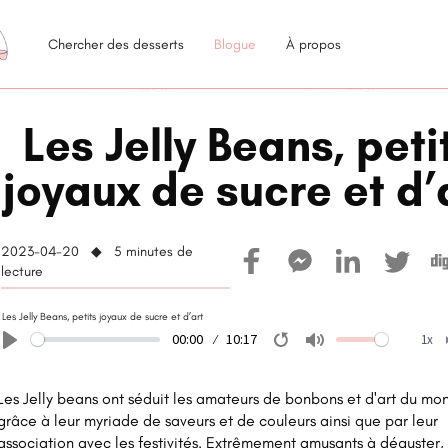
Chercher des desserts
Blogue
À propos
Les Jelly Beans, peti
joyaux de sucre et d’
2023-04-20 ◆ 5
minutes de
lecture
Les Jelly Beans, petits joyaux de sucre et d’art
00:00
10:17
1x
Play
Restart
Mute
Les Jelly beans ont séduit les amateurs de bonbons et d'art du mo
grâce à leur myriade de saveurs et de couleurs ainsi que par leur
association avec les festivités. Extrêmement amusants à déguster, 