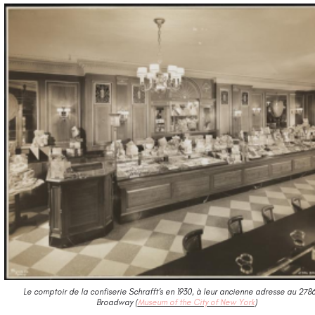
Le comptoir de la confiserie Schrafft’s en 1930, à leur ancienne adresse au 278
Broadway (
Museum of the City of New York
)