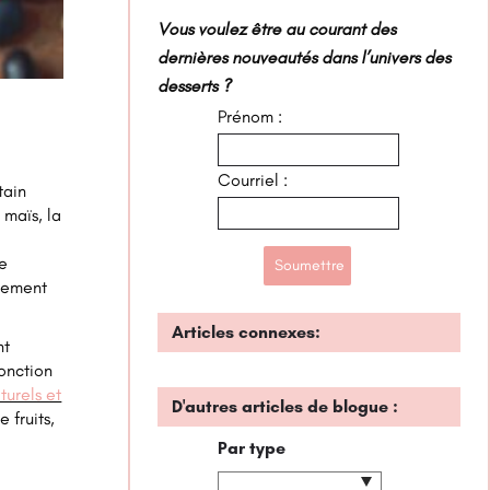
Vous voulez être au courant des
dernières nouveautés dans l’univers des
desserts ?
Prénom :
Courriel :
tain
 maïs, la
de
prement
Articles connexes:
nt
onction
turels et
D'autres articles de blogue :
 fruits,
Par type