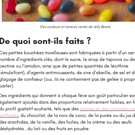
Des couleurs et saveurs variés de Jelly Beans
De quoi sont-ils faits ?
Ces petites bouchées moelleuses sont fabriquées à partir d'un cer
nombre d'ingrédients clés, dont le sucre, le sirop de tapioca ou de
pectine ou l'amidon, ainsi que de petites quantités de lécithine
(émulsifiant), d'agents antimoussants, de cire d'abeille, de sel et 
glaçage de confiseur (oui, ils ne contiennent pas de gelée à pro
parler).
Des ingrédients qui donnent à chaque fève son goût particulier so
également ajoutés dans des proportions relativement faibles, en f
du profil gustatif souhaité, tels que des
arômes et des colorants na
artificiels
, du chocolat, de la noix de coco, de la purée ou du jus de
des arachides, de la vanille, des huiles, de la crème ou des œufs
déshydratés , du lait ou des fruits en poudre.