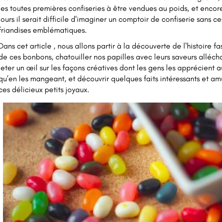
les toutes premières confiseries à être vendues au poids, et encor
jours il serait difficile d'imaginer un comptoir de confiserie sans ce
friandises emblématiques.
Dans cet article , nous allons partir à la découverte de l'histoire f
de ces bonbons, chatouiller nos papilles avec leurs saveurs alléch
jeter un œil sur les façons créatives dont les gens les apprécient 
qu’en les mangeant, et découvrir quelques faits intéressants et am
ces délicieux petits joyaux.