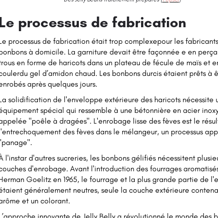
Le processus de fabrication
Le processus de fabrication était trop complexepour les fabricant
bonbons à domicile. La garniture devait être façonnée e en perça
trous en forme de haricots dans un plateau de fécule de maïs et en
coulerdu gel d’amidon chaud. Les bonbons durcis étaient prêts à ê
enrobés après quelques jours.
La solidification de l'enveloppe extérieure des haricots nécessite 
équipement spécial qui ressemble à une bétonnière en acier inox
appelée "poêle à dragées". L'enrobage lisse des fèves est le résul
l'entrechoquement des fèves dans le mélangeur, un processus ap
"panage".
À l'instar d'autres sucreries, les bonbons gélifiés nécessitent plusie
couches d'enrobage. Avant l'introduction des fourrages aromatisé
Herman Goelitz en 1965, le fourrage et la plus grande partie de l
étaient généralement neutres, seule la couche extérieure contena
arôme et un colorant.
L’approche innovante de Jelly Belly a révolutionné le monde des 