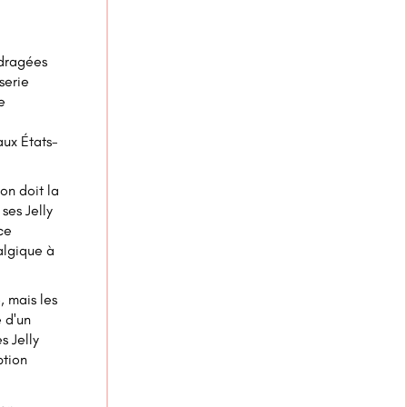
 dragées
serie
e
aux États-
on doit la
ses Jelly
ce
algique à
, mais les
 d'un
s Jelly
ption