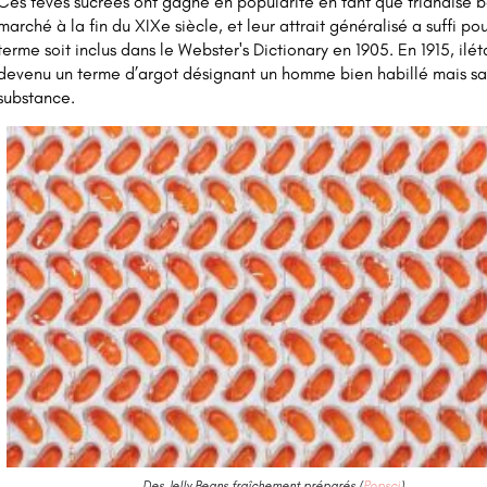
Ces fèves sucrées ont gagné en popularité en tant que friandise 
marché à la fin du XIXe siècle, et leur attrait généralisé a suffi po
terme soit inclus dans le Webster's Dictionary en 1905. En 1915, il
devenu un terme d’argot désignant un homme bien habillé mais s
substance.
Des Jelly Beans fraîchement préparés (
Popsci
)