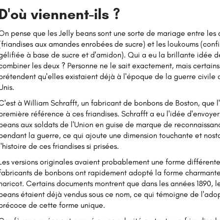
D'où viennent-ils ?
On pense que les Jelly beans sont une sorte de mariage entre les
(friandises aux amandes enrobées de sucre) et les loukoums (confi
gélifiée à base de sucre et d'amidon). Qui a eu la brillante idée d
combiner les deux ? Personne ne le sait exactement, mais certains
prétendent qu'elles existaient déjà à l'époque de la guerre civile 
Unis.
C'est à William Schrafft, un fabricant de bonbons de Boston, que l'
première référence à ces friandises. Schrafft a eu l'idée d'envoyer 
beans aux soldats de l'Union en guise de marque de reconnaissan
pendant la guerre, ce qui ajoute une dimension touchante et nost
l'histoire de ces friandises si prisées.
Les versions originales avaient probablement une forme différente
fabricants de bonbons ont rapidement adopté la forme charmante
haricot. Certains documents montrent que dans les années 1890, le
beans étaient déjà vendus sous ce nom, ce qui témoigne de l'ado
précoce de cette forme unique.