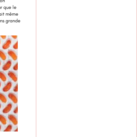
bon
ur que le
était même
ans grande