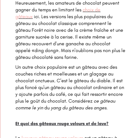
Heureusement, les amateurs de chocolat peuvent
gagner du temps en limitant les
choix de
gâteaux
ici. Les versions les plus populaires du
gâteau au chocolat classique comprennent le
gâteau Forêt noire avec de la crème fraîche et une
garniture sucrée à la cerise. Il existe même un
gâteau recouvert d'une ganache au chocolat
appelé «ding dong». Mais n'oublions pas non plus le
gâteau chocolaté sans farine.
Un autre choix populaire est un gâteau avec des
couches riches et moelleuses et un glaçage au
chocolat onctueux. C'est le gâteau du diable. Il est
plus foncé qu'un gâteau au chocolat ordinaire et on
y ajoute parfois du café, ce qui fait ressortir encore
plus le goût du chocolat. Considérez
ce gâteau
comme le yin
du
yang du gâteau des anges
.
Et quoi des gâteaux rouge velours et de lave?
Le
luxueux gâteau rouge velours
est un gâteau à