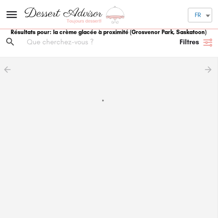
FR
Résultats pour: la crème glacée à proximité
(Grosvenor Park, Saskatoon)
Filtres
arrow_backward
arrow_forward