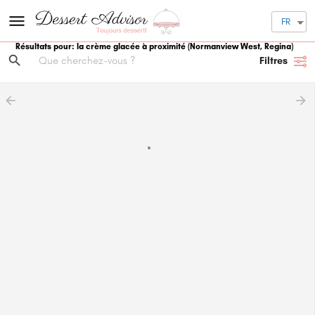
FR
Résultats pour: la crème glacée à proximité
(Normanview West, Regina)
Filtres
arrow_backward
arrow_forward