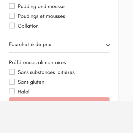
Pudding and mousse
Poudings et mousses
Collation
Fourchette de prix
Préférences alimentaires
Sans substances laitières
Sans gluten
Halal
Avantageux pour la santé
Rechercher
Casher
Réinitialiser les filtres
Sans lactose
Faible en glucides