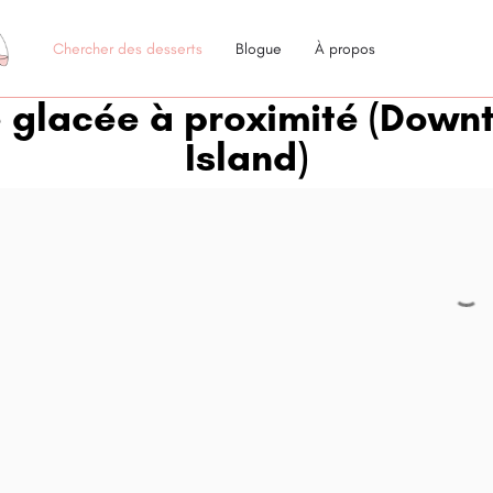
Chercher des desserts
Blogue
À propos
e glacée à proximité
(Downt
Island)
ow_backward