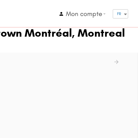
Mon compte
arrow_drop_down
FR
own Montréal, Montreal
arrow_forward