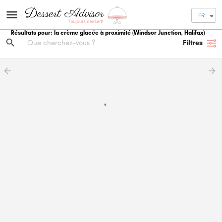
FR
Résultats pour: la crème glacée à proximité
(Windsor Junction, Halifax)
Filtres
arrow_backward
arrow_forward