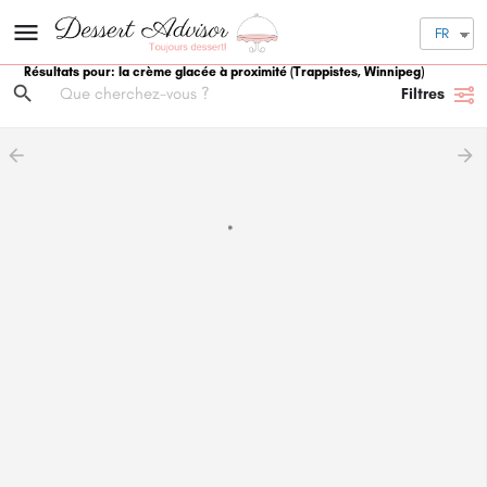
FR
Résultats pour: la crème glacée à proximité
(Trappistes, Winnipeg)
Filtres
arrow_backward
arrow_forward