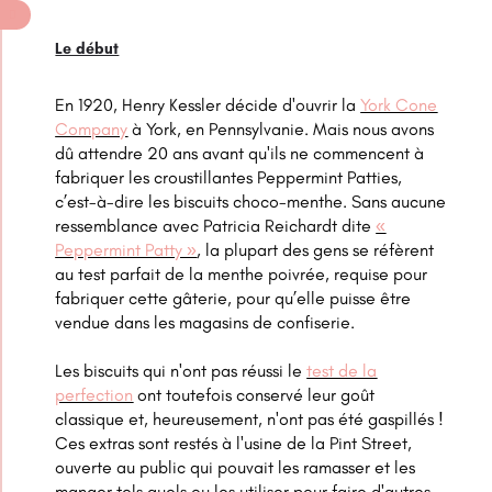
Le début
En 1920, Henry Kessler décide d'ouvrir la
York Cone
Company
à York, en Pennsylvanie. Mais nous avons
dû attendre 20 ans avant qu'ils ne commencent à
fabriquer les croustillantes Peppermint Patties,
c’est-à-dire les biscuits choco-menthe. Sans aucune
ressemblance avec Patricia Reichardt dite
«
Peppermint Patty »
, la plupart des gens se réfèrent
au test parfait de la menthe poivrée, requise pour
fabriquer cette gâterie, pour qu’elle puisse être
vendue dans les magasins de confiserie.
Les biscuits qui n'ont pas réussi le
test de la
perfection
ont toutefois conservé leur goût
classique et, heureusement, n'ont pas été gaspillés !
Ces extras sont restés à l'usine de la Pint Street,
ouverte au public qui pouvait les ramasser et les
manger tels quels ou les utiliser pour faire d'autres