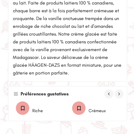
au lait. Faite de produits laitiers 100 % canadiens,
chaque barre est à la fois parfaitement crémeuse et
croquante. De la vanille onctueuse trempée dans un
enrobage de riche chocolat au lait et d'amandes
grillées croustillantes. Notre crème glacée est faite
de produits laitiers 100 % canadiens confectionnée
avec de la vanille provenant exclusivement de
Madagascar. La saveur délicieuse de la crème
glacée HÄAGEN-DAZS en format miniature, pour une
gâterie en portion parfaite.
keyboard_arrow_left
keyboard_arrow_right
Préférences gustatives
Riche
Crémeux